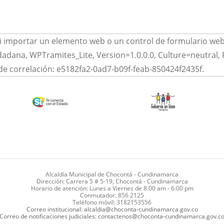
 importar un elemento web o un control de formulario web e
dana, WPTramites_Lite, Version=1.0.0.0, Culture=neutral
de correlación: e5182fa2-0ad7-b09f-feab-850424f2435f.
Alcaldía Municipal de Chocontá - Cundinamarca
Dirección: Carrera 5 # 5-19, Chocontá - Cundinamarca
Horario de atención: Lunes a Viernes de 8:00 am - 6:00 pm
Conmutador: 856 2125
Teléfono móvil: 3182153556
Correo institucional: alcaldia@choconta-cundinamarca.gov.co
Correo de notificaciones judiciales: contactenos@choconta-cundinamarca.gov.c