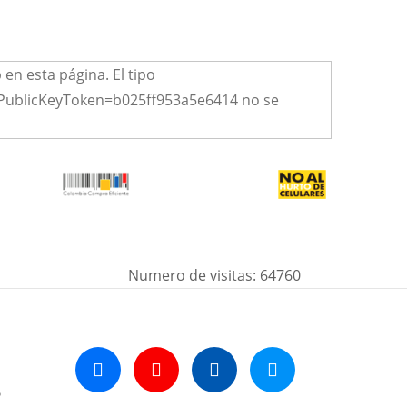
n esta página. El tipo
, PublicKeyToken=b025ff953a5e6414 no se
Numero de visitas:
64760
o